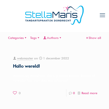
Categories
Tags
Authors
Show all
webmaster
on
1 december 2022
Hallo wereld!
Welkom bij WordPress. Dit is je eerste bericht. Bewerk of
verwijder het, start dan met schrijven!
0
0
Read more